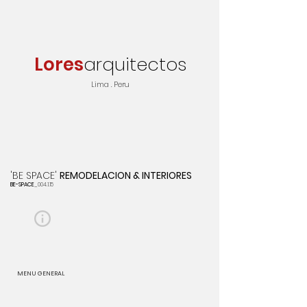
Lores
arquitectos
Lima . Peru
'BE SPACE'
REMODELACION & INTERIORES
BE-SPACE
_004.1.15
MENU GENERAL