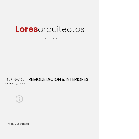
Lores
arquitectos
Lima . Peru
'BO SPACE'
REMODELACION & INTERIORES
BO-SPACE
_004.1.20
MENU GENERAL